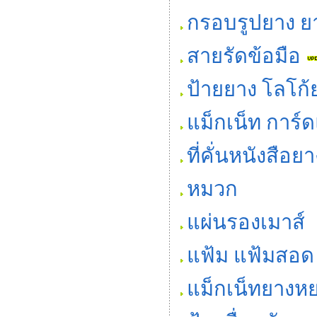
กรอบรูปยาง 
สายรัดข้อมือ
ป้ายยาง โลโก้
แม็กเน็ท การ์ด
ที่คั่นหนังสือ
หมวก
แผ่นรองเมาส์
แฟ้ม แฟ้มสอด
แม็กเน็ทยางห