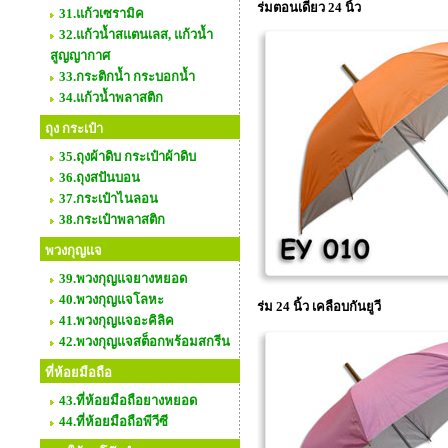
ร่มตอนเดียว 24 นิ้ว
31.แก้วเซรามิค
32.แก้วน้ำสแตนเลส, แก้วน้ำ
สูญญากาศ
33.กระติกน้ำ กระบอกน้ำ
34.แก้วน้ำพลาสติก
ถุง กระเป๋า
35.ถุงผ้าดิบ กระเป๋าผ้าดิบ
36.ถุงสปันบอน
37.กระเป๋าไนลอน
38.กระเป๋าพลาสติก
พวงกุญแจ
39.พวงกุญแจยางหยอด
40.พวงกุญแจโลหะ
ร่ม 24 นิ้ว เคลือบกันยูวี
41.พวงกุญแจอะคิลิค
42.พวงกุญแจสต็อกพร้อมสกรีน
ที่ห้อยมือถือ
43.ที่ห้อยมือถือยางหยอด
44.ที่ห้อยมือถือพีวีซี