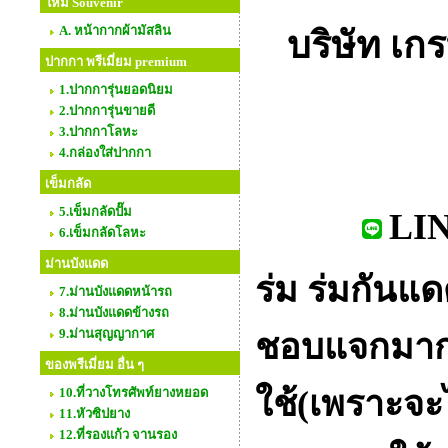
ใหม่ Souvenir
A. หน้ากากผ้ามัสลิน
บริษัท เกร
ปากกา พรีเมี่ยม premium
1.ปากการุ่นยอดนิยม
2.ปากการุ่นขายดี
3.ปากกาโลหะ
4.กล่องใส่ปากกา
เข็มกลัด
5.เข็มกลัดปั๊ม
LIN
6.เข็มกลัดโลหะ
ม่านบังแดด
ร่ม ร่มกันแดด
7.ม่านบังแดดหน้ารถ
8.ม่านบังแดดข้างรถ
9.ม่านสุญญากาศ
ชอบแจกมากที่
ของพรีเมี่ยม อื่น ๆ
ใช้(เพราะจะไม
10.ที่วางโทรศัพท์ยางหยอด
11.หัวซิปยาง
12.ที่รองแก้ว จานรอง