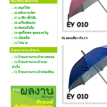
ของใช้บนโต๊ะทำงาน
45.สมุดโน๊ต
46.ตลับนามบัตร
47.นาฬิกาตั้งโต๊ะ
48.เครื่องคิดเลข
49.พัดลมมือถือ
50.ชุดกิ๊ฟเซท ชุดของขวัญ
51.เบ็ดเตล็ด
ร่ม ตอนเดียว กัน UV
52.ไฟฉาย
ป้ายแขวนกระเป๋ายาง
53.ป้ายแขวนกระเป๋ายางหยอด
54.ป้ายแขวนกระเป๋าแบบ
สำเร็จ
55.ป้ายแขวนกระเป๋าหนังเทียม