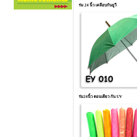
ร่ม 24 นิ้ว เคลือบกันยูวี
ร่ม24นิ้ว ตอนเดียว กัน UV