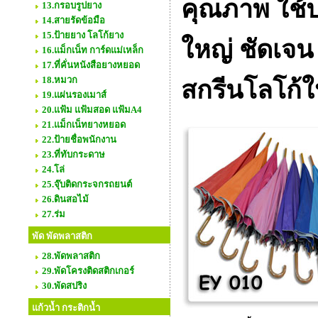
คุณภาพ ใช้ป
13.กรอบรูปยาง
14.สายรัดข้อมือ
15.ป้ายยาง โลโก้ยาง
ใหญ่ ชัดเจน ร
16.แม็กเน็ท การ์ดแม่เหล็ก
17.ที่คั่นหนังสือยางหยอด
18.หมวก
สกรีนโลโก้ใ
19.แผ่นรองเมาส์
20.แฟ้ม แฟ้มสอด แฟ้มA4
21.แม็กเน็ทยางหยอด
22.ป้ายชื่อพนักงาน
23.ที่ทับกระดาษ
24.โล่
25.จุ๊บติดกระจกรถยนต์
26.ดินสอไม้
27.ร่ม
พัด พัดพลาสติก
28.พัดพลาสติก
29.พัดโครงติดสติกเกอร์
30.พัดสปริง
แก้วน้ำ กระติกน้ำ