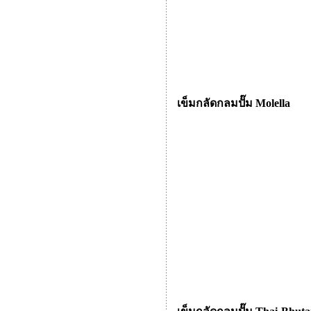
เข็มกลัดกลมปั๊ม Molella