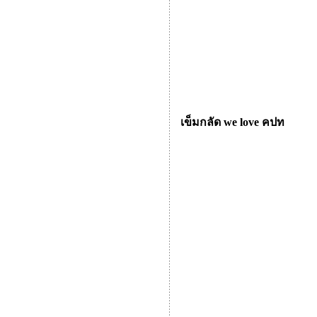
เข็มกลัด we love คปท