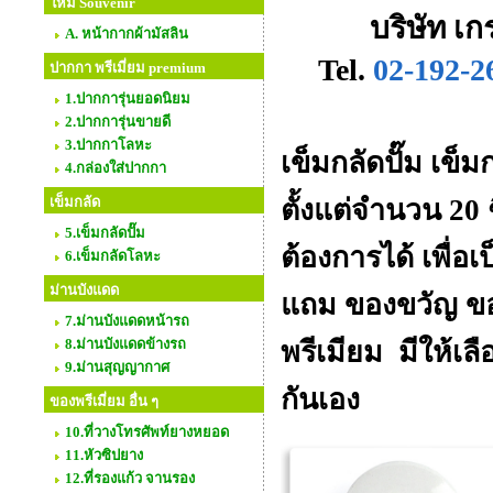
ใหม่ Souvenir
บริษัท เก
A. หน้ากากผ้ามัสลิน
Tel.
02-192-2
ปากกา พรีเมี่ยม premium
1.ปากการุ่นยอดนิยม
2.ปากการุ่นขายดี
3.ปากกาโลหะ
เข็มกลัดปั๊ม เข็
4.กล่องใส่ปากกา
เข็มกลัด
ตั้งแต่จำนวน 20
5.เข็มกลัดปั๊ม
ต้องการได้ เพื่
6.เข็มกลัดโลหะ
ม่านบังแดด
แถม ของขวัญ ของ
7.ม่านบังแดดหน้ารถ
8.ม่านบังแดดข้างรถ
พรีเมียม มีให้เ
9.ม่านสุญญากาศ
กันเอง
ของพรีเมี่ยม อื่น ๆ
10.ที่วางโทรศัพท์ยางหยอด
11.หัวซิปยาง
12.ที่รองแก้ว จานรอง