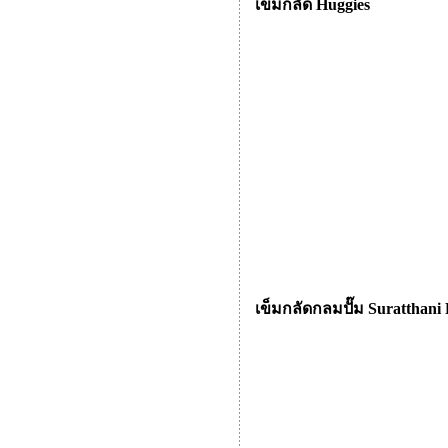
เข็มกลัด Huggies
เข็มกลัดกลมปั๊ม Suratthani