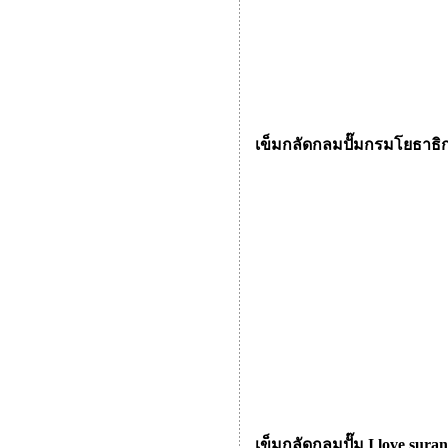
เข็มกลัดกลมปั๊มกรมโยธาธิ
เข็มกลัดกลมปั๊ม I love sura