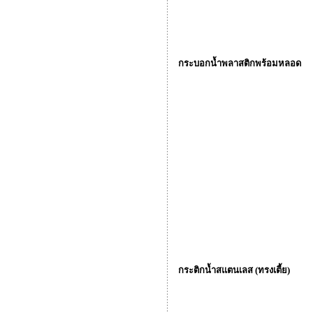
กระบอกน้ำพลาสติกพร้อมหลอด
กระติกน้ำสแตนเลส (ทรงเตี้ย)