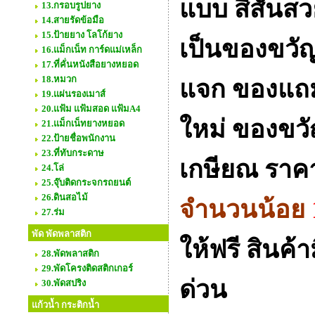
แบบ สีสันสว
13.กรอบรูปยาง
14.สายรัดข้อมือ
15.ป้ายยาง โลโก้ยาง
เป็นของขวัญ
16.แม็กเน็ท การ์ดแม่เหล็ก
17.ที่คั่นหนังสือยางหยอด
18.หมวก
แจก ของแถม 
19.แผ่นรองเมาส์
20.แฟ้ม แฟ้มสอด แฟ้มA4
ใหม่ ของขว
21.แม็กเน็ทยางหยอด
22.ป้ายชื่อพนักงาน
23.ที่ทับกระดาษ
เกษียณ ราคา
24.โล่
25.จุ๊บติดกระจกรถยนต์
26.ดินสอไม้
จำนวนน้อย
27.ร่ม
พัด พัดพลาสติก
ให้ฟรี สินค
28.พัดพลาสติก
29.พัดโครงติดสติกเกอร์
ด่วน
30.พัดสปริง
แก้วน้ำ กระติกน้ำ