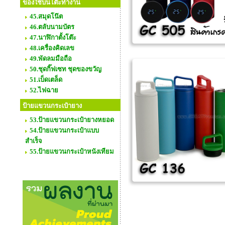
ของใช้บนโต๊ะทำงาน
45.สมุดโน๊ต
46.ตลับนามบัตร
47.นาฬิกาตั้งโต๊ะ
48.เครื่องคิดเลข
49.พัดลมมือถือ
50.ชุดกิ๊ฟเซท ชุดของขวัญ
51.เบ็ดเตล็ด
52.ไฟฉาย
ป้ายแขวนกระเป๋ายาง
53.ป้ายแขวนกระเป๋ายางหยอด
54.ป้ายแขวนกระเป๋าแบบ
สำเร็จ
55.ป้ายแขวนกระเป๋าหนังเทียม