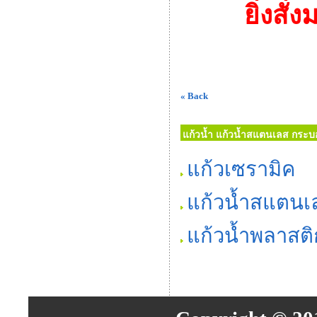
ยิ่งสั่
« Back
แก้วน้ำ แก้วน้ำสแตนเลส กระบอก
แก้วเซรามิค
แก้วน้ำสแตนเ
แก้วน้ำพลาสติ