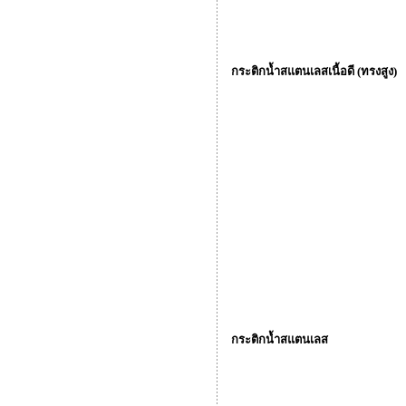
กระติกน้ำสแตนเลสเนื้อดี (ทรงสูง)
กระติกน้ำสแตนเลส