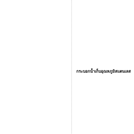
กระบอกน้ำเก็บอุณหภูมิสแตนเลส