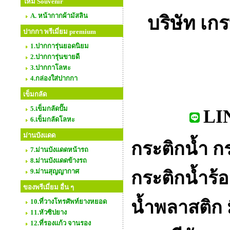
ใหม่ Souvenir
A. หน้ากากผ้ามัสลิน
บริษัท เกร
ปากกา พรีเมี่ยม premium
1.ปากการุ่นยอดนิยม
2.ปากการุ่นขายดี
3.ปากกาโลหะ
4.กล่องใส่ปากกา
เข็มกลัด
5.เข็มกลัดปั๊ม
LIN
6.เข็มกลัดโลหะ
ม่านบังแดด
กระติกน้ำ
ก
7.ม่านบังแดดหน้ารถ
8.ม่านบังแดดข้างรถ
9.ม่านสุญญากาศ
กระติกน้ำร้
ของพรีเมี่ยม อื่น ๆ
น้ำพลาสติก ม
10.ที่วางโทรศัพท์ยางหยอด
11.หัวซิปยาง
12.ที่รองแก้ว จานรอง