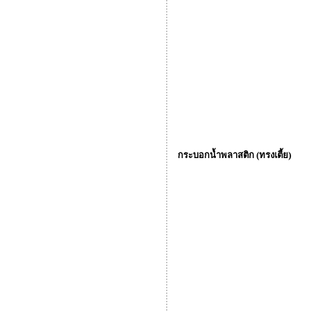
กระบอกน้ำพลาสติก (ทรงเตี้ย)