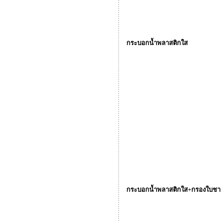
กระบอกน้ำพลาสติกใส
กระบอกน้ำพลาสติกใส+กรองใบชา